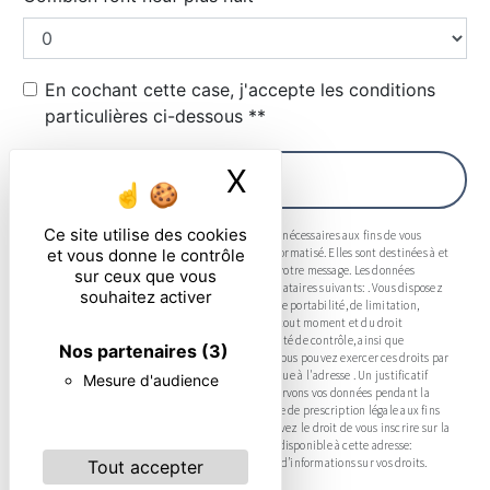
En cochant cette case, j'accepte les conditions
particulières ci-dessous **
X
Masquer le ban
ENVOYER
Ce site utilise des cookies
** Les données personnelles communiquées sont nécessaires aux fins de vous
et vous donne le contrôle
contacter et sont enregistrées dans un fichier informatisé. Elles sont destinées à et
ses sous-traitants dans le seul but de répondre à votre message. Les données
sur ceux que vous
collectées seront communiquées aux seuls destinataires suivants: . Vous disposez
souhaitez activer
de droits d’accès, de rectification, d’effacement, de portabilité, de limitation,
d’opposition, de retrait de votre consentement à tout moment et du droit
d’introduire une réclamation auprès d’une autorité de contrôle, ainsi que
Nos partenaires
(3)
d’organiser le sort de vos données post-mortem. Vous pouvez exercer ces droits par
voie postale à l'adresse ou par courrier électronique à l'adresse . Un justificatif
Mesure d'audience
d'identité pourra vous être demandé. Nous conservons vos données pendant la
période de prise de contact puis pendant la durée de prescription légale aux fins
probatoires et de gestion des contentieux. Vous avez le droit de vous inscrire sur la
liste d'opposition au démarchage téléphonique, disponible à cette adresse:
Bloctel.gouv.fr
. Consultez le site cnil.fr pour plus d’informations sur vos droits.
Tout accepter