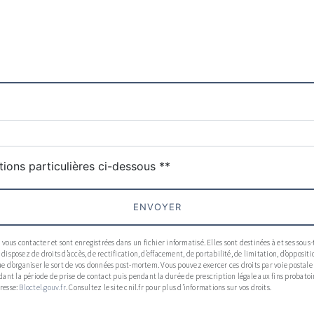
deau des cookies
tions particulières ci-dessous **
ENVOYER
us contacter et sont enregistrées dans un fichier informatisé. Elles sont destinées à et ses sous
disposez de droits d’accès, de rectification, d’effacement, de portabilité, de limitation, d’opposi
 d’organiser le sort de vos données post-mortem. Vous pouvez exercer ces droits par voie postale à 
t la période de prise de contact puis pendant la durée de prescription légale aux fins probatoire
resse:
Bloctel.gouv.fr
. Consultez le site cnil.fr pour plus d’informations sur vos droits.