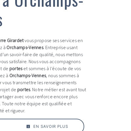
s
rre Girardet
vous propose ses services en
ez à
Orchamps-Vennes
. Entreprise usant
d’un savoir-faire de qualité, nous mettons
vous satisfaire. Nous vous accompagnons
et de
portes
et sommes à l’écoute de vos
tez à
Orchamps-Vennes
, nous sommes à
ur vous transmettre les renseignements
projet de
portes
. Notre métier est avant tout
partager avec vous renforce encore plus
r. Toute notre équipe est qualifiée et
té et rigueur.
EN SAVOIR PLUS