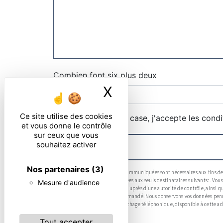
Combien font six plus deux
X
Masquer le ban
Ce site utilise des cookies
En cochant cette case, j'accepte les condi
et vous donne le contrôle
sur ceux que vous
souhaitez activer
Nos partenaires
(3)
** Les données personnelles communiquées sont nécessaires aux fins de vo
collectées seront communiquées aux seuls destinataires suivants: . Vous 
Mesure d'audience
d’introduire une réclamation auprès d’une autorité de contrôle, ainsi que
d'identité pourra vous être demandé. Nous conservons vos données pendan
la liste d'opposition au démarchage téléphonique, disponible à cette ad
Tout accepter