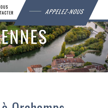
NOUS
APPELEZ-NOUS
TACTER
VENNES
 à Orchamps-