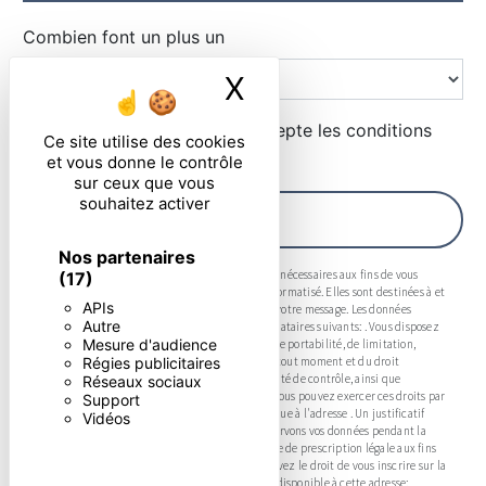
Combien font un plus un
X
Masquer le ban
En cochant cette case, j'accepte les conditions
Ce site utilise des cookies
particulières ci-dessous **
et vous donne le contrôle
sur ceux que vous
souhaitez activer
ENVOYER
Nos partenaires
** Les données personnelles communiquées sont nécessaires aux fins de vous
(17)
contacter et sont enregistrées dans un fichier informatisé. Elles sont destinées à et
APIs
ses sous-traitants dans le seul but de répondre à votre message. Les données
Autre
collectées seront communiquées aux seuls destinataires suivants: . Vous disposez
Mesure d'audience
de droits d’accès, de rectification, d’effacement, de portabilité, de limitation,
Régies publicitaires
d’opposition, de retrait de votre consentement à tout moment et du droit
d’introduire une réclamation auprès d’une autorité de contrôle, ainsi que
Réseaux sociaux
d’organiser le sort de vos données post-mortem. Vous pouvez exercer ces droits par
Support
voie postale à l'adresse ou par courrier électronique à l'adresse . Un justificatif
Vidéos
d'identité pourra vous être demandé. Nous conservons vos données pendant la
période de prise de contact puis pendant la durée de prescription légale aux fins
probatoires et de gestion des contentieux. Vous avez le droit de vous inscrire sur la
liste d'opposition au démarchage téléphonique, disponible à cette adresse: