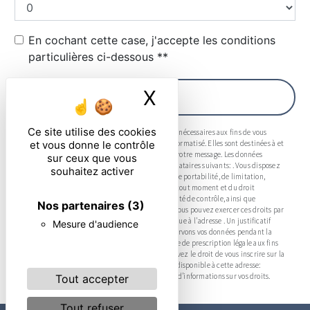
En cochant cette case, j'accepte les conditions
particulières ci-dessous **
X
Masquer le ban
ENVOYER
Ce site utilise des cookies
** Les données personnelles communiquées sont nécessaires aux fins de vous
et vous donne le contrôle
contacter et sont enregistrées dans un fichier informatisé. Elles sont destinées à et
ses sous-traitants dans le seul but de répondre à votre message. Les données
sur ceux que vous
collectées seront communiquées aux seuls destinataires suivants: . Vous disposez
souhaitez activer
de droits d’accès, de rectification, d’effacement, de portabilité, de limitation,
d’opposition, de retrait de votre consentement à tout moment et du droit
d’introduire une réclamation auprès d’une autorité de contrôle, ainsi que
Nos partenaires
(3)
d’organiser le sort de vos données post-mortem. Vous pouvez exercer ces droits par
voie postale à l'adresse ou par courrier électronique à l'adresse . Un justificatif
Mesure d'audience
d'identité pourra vous être demandé. Nous conservons vos données pendant la
période de prise de contact puis pendant la durée de prescription légale aux fins
probatoires et de gestion des contentieux. Vous avez le droit de vous inscrire sur la
liste d'opposition au démarchage téléphonique, disponible à cette adresse:
Bloctel.gouv.fr
. Consultez le site cnil.fr pour plus d’informations sur vos droits.
Tout accepter
Tout refuser