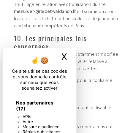
Tout litige en relation avec l’utilisation du site
menuisier-girardet-valdahon.fr
est soumis au droit
français. Il est fait attribution exclusive de juridiction
aux tribunaux compétents de Paris.
10. Les principales lois
concernées.
Loi n° 78-17 du 6 janvier 1978, notamment modifiée
X
Masquer le ban
par la loi n° 2004-801 du 6 août 2004 relative à
l'informatique, aux fichiers et aux libertés.
Ce site utilise des cookies
et vous donne le contrôle
Loi n° 2004-575 du 21 juin 2004 pour la confiance
sur ceux que vous
dans l'économie numérique.
souhaitez activer
11. Lexique.
Nos partenaires
Utilisateur : Internaute se connectant, utilisant le
(17)
site susnommé.
APIs
Autre
Informations personnelles : « les informations qui
Mesure d'audience
Régies publicitaires