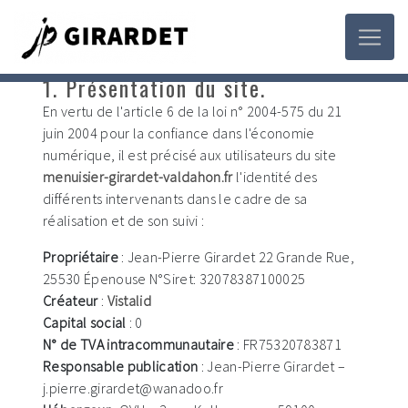
Panneau de gestion des cookies
Mentions légales
Informations légales
1. Présentation du site.
En vertu de l'article 6 de la loi n° 2004-575 du 21
juin 2004 pour la confiance dans l'économie
numérique, il est précisé aux utilisateurs du site
menuisier-girardet-valdahon.fr
l'identité des
différents intervenants dans le cadre de sa
réalisation et de son suivi :
Propriétaire
: Jean-Pierre Girardet 22 Grande Rue,
25530 Épenouse N°Siret: 32078387100025
Créateur
:
Vistalid
Capital social
: 0
N° de TVA intracommunautaire
: FR75320783871
Responsable publication
: Jean-Pierre Girardet –
j.pierre.girardet@wanadoo.fr